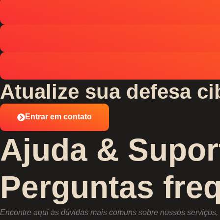
Atualize sua defesa ci
Entrar em contato
Ajuda & Supor
Perguntas fre
Encontre aqui as dúvidas mais comuns sobre nossos serviços, t