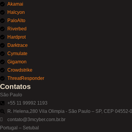
Akamai
Halcyon
PaloAlto
Riverbed
Hardprot
Darktrace
Cymulate
Gigamon
Crowdstrike
ThreatResponder
Contatos
São Paulo
+55 11 99992 1193
R. Helena,280 Vila Olimpia - São Paulo – SP, CEP 04552-
contato@3mcyber.com.br.br
Portugal – Setubal