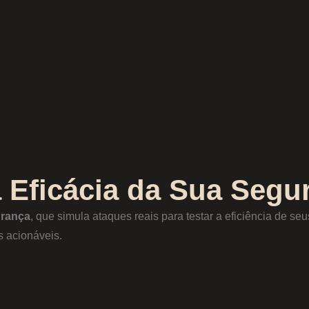
 Eficácia da Sua Segu
urança
, que simula ataques reais para testar a eficiência de seu
s acionáveis.