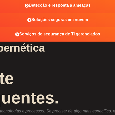
Detecção e resposta a ameaças
Soluções seguras em nuvem
Serviços de segurança de TI gerenciados
bernética
te
quentes.
ecnologias e processos. Se precisar de algo mais específico, n