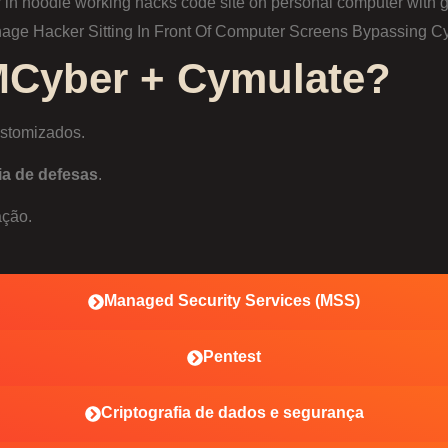
MCyber + Cymulate?
ustomizados.
ia de defesas
.
ação.
Managed Security Services (MSS)
Pentest
Criptografia de dados e segurança