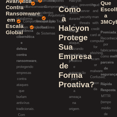
Avançada
Halcyon
Contra
Automática
Endpoints
Halcyon
Que
Contra
oferece
Ransomware
Comprometidos
a
atua
Como
Escol
Ransomware
uma
Incidentes
antes,
a
Detecção
Arquitetura
a
em
plataforma
durante
3MCy
Comportamental
Recuperação
Zero Trust
de
e
Escala
Halcyon
em Tempo Real
Instantânea
resiliência
depois
Global
Premiada
de Sistemas
Protege
cibernética
de um
Reconheci
e
ataque,
por
Sua
defesa
utilizando
fabricante
Empresa
contra
inteligência
como
mel
ransomware
,
preditiva
parceira
de
protegendo
e
de
empresas
Forma
automação
seguranç
contra
para
Proativa?
Rápida
ataques
eliminar
Resposta
:
que
a
MTTR
burlam
ameaça
(tempo
antivírus
na
médio
tradicionais.
origem.
de
Com