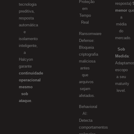
Proteção
resposta)
tecnologia
em
menor
qu
preditiva,
Tempo
a
resposta
Real
média
automática
do
e
Ransomware
mercado.
isolamento
Defense:
inteligente,
Bloqueia
Sob
a
criptografia
Medida
:
Halcyon
maliciosa
Adaptamo
garante
antes
escopo
continuidade
que
a seu
operacional
arquivos
maturity
mesmo
sejam
level.
sob
afetados.
ataque
.
Behavioral
AI:
Detecta
comportamentos