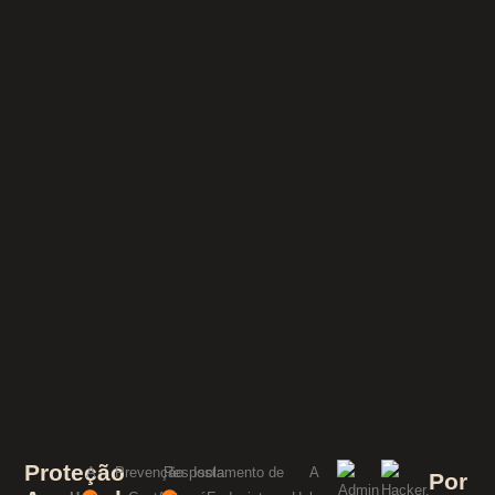
Proteção
A
Prevenção
Resposta
Isolamento de
A
Por